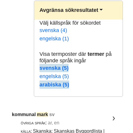
Avgränsa sökresultatet
Välj källspråk för sökordet
svenska (4)
engelska (1)
Visa termposter där
termer
på
följande språk ingår
svenska (5)
engelska (5)
arabiska (5)
kommunal
mark
sv
övriga språk:
ar, en
källa:
Skanska: Skanskas Byggordlista |