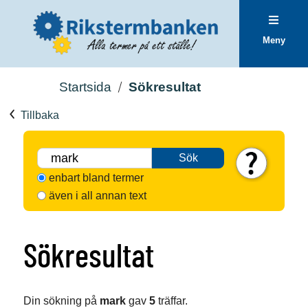
Meny
Startsida
Sökresultat
Tillbaka
Sök
enbart bland termer
även i all annan text
Sökresultat
Din sökning på
mark
gav
5
träffar.