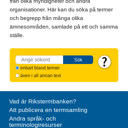
från olika myndigheter och andra
organisationer. Här kan du söka på termer
och begrepp från många olika
ämnesområden, samlade på ett och samma
ställe.
Sök
enbart bland termer
även i all annan text
Vad är Rikstermbanken?
Att publicera en termsamling
Andra språk- och
terminologiresurser