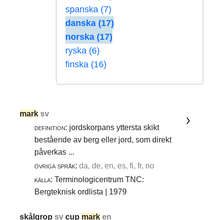
spanska (7)
danska (17)
norska (17)
ryska (6)
finska (16)
mark
sv
definition:
jordskorpans yttersta skikt
bestående av berg eller jord, som direkt
påverkas ...
övriga språk:
da, de, en, es, fi, fr, no
källa:
Terminologicentrum TNC:
Bergteknisk ordlista | 1979
skålgrop
sv
cup
mark
en