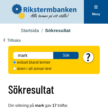
Meny
Startsida
Sökresultat
Tillbaka
Sök
enbart bland termer
även i all annan text
Sökresultat
Din sökning på
mark
gav
17
träffar.