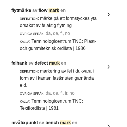
flytmärke
sv
flow
mark
en
definition:
märke på ett formstyckes yta
orsakat av felaktig flytning
övriga språk:
da, de, fi, no
källa:
Terminologicentrum TNC: Plast-
och gummiteknisk ordlista | 1986
felhank
sv
defect
mark
en
definition:
markering av fel i dukvara i
form av i kanten fastknuten garnända
e.d.
övriga språk:
da, de, fi, fr, no
källa:
Terminologicentrum TNC:
Textilordlista | 1981
nivåfixpunkt
sv
bench
mark
en