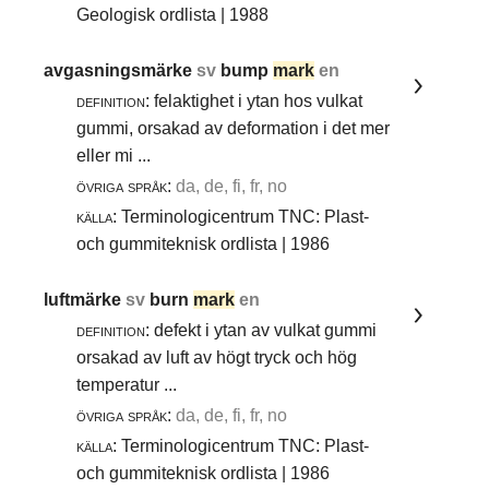
Geologisk ordlista | 1988
avgasningsmärke
sv
bump
mark
en
definition:
felaktighet i ytan hos vulkat
gummi, orsakad av deformation i det mer
eller mi ...
övriga språk:
da, de, fi, fr, no
källa:
Terminologicentrum TNC: Plast-
och gummiteknisk ordlista | 1986
luftmärke
sv
burn
mark
en
definition:
defekt i ytan av vulkat gummi
orsakad av luft av högt tryck och hög
temperatur ...
övriga språk:
da, de, fi, fr, no
källa:
Terminologicentrum TNC: Plast-
och gummiteknisk ordlista | 1986