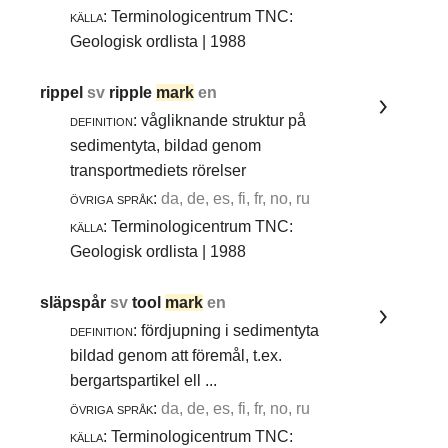
källa:
Terminologicentrum TNC:
Geologisk ordlista | 1988
rippel
sv
ripple
mark
en
definition:
vågliknande struktur på
sedimentyta, bildad genom
transportmediets rörelser
övriga språk:
da, de, es, fi, fr, no, ru
källa:
Terminologicentrum TNC:
Geologisk ordlista | 1988
släpspår
sv
tool
mark
en
definition:
fördjupning i sedimentyta
bildad genom att föremål, t.ex.
bergartspartikel ell ...
övriga språk:
da, de, es, fi, fr, no, ru
källa:
Terminologicentrum TNC: