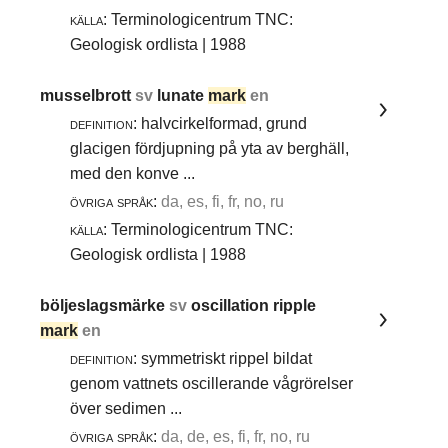
källa:
Terminologicentrum TNC:
Geologisk ordlista | 1988
musselbrott
sv
lunate
mark
en
definition:
halvcirkelformad, grund
glacigen fördjupning på yta av berghäll,
med den konve ...
övriga språk:
da, es, fi, fr, no, ru
källa:
Terminologicentrum TNC:
Geologisk ordlista | 1988
böljeslagsmärke
sv
oscillation ripple
mark
en
definition:
symmetriskt rippel bildat
genom vattnets oscillerande vågrörelser
över sedimen ...
övriga språk:
da, de, es, fi, fr, no, ru