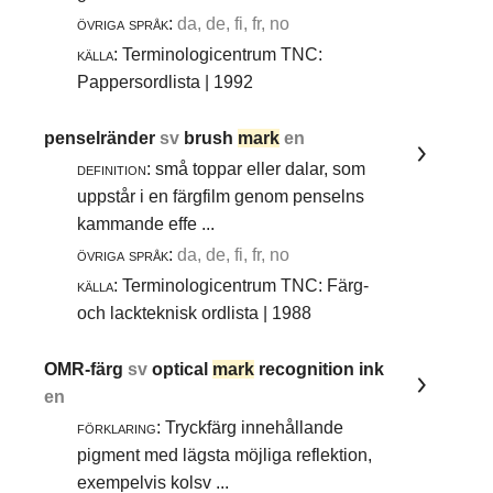
övriga språk:
da, de, fi, fr, no
källa:
Terminologicentrum TNC:
Pappersordlista | 1992
penselränder
sv
brush
mark
en
definition:
små toppar eller dalar, som
uppstår i en färgfilm genom penselns
kammande effe ...
övriga språk:
da, de, fi, fr, no
källa:
Terminologicentrum TNC: Färg-
och lackteknisk ordlista | 1988
OMR-färg
sv
optical
mark
recognition ink
en
förklaring:
Tryckfärg innehållande
pigment med lägsta möjliga reflektion,
exempelvis kolsv ...