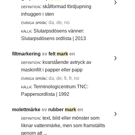
definition:
skålformad fördjupning
inhuggen i sten
övriga språk:
da, de, no
källa:
Slutarpsdösens vänner:
Slutarpsdösens ordlista | 2013
filtmarkering
sv
felt
mark
en
definition:
kvarstående avtryck av
maskinfilt i papper eller papp
övriga språk:
da, de, fi, fr, no
källa:
Terminologicentrum TNC:
Pappersordlista | 1992
molettmärke
sv
rubber
mark
en
definition:
text, bild eller mönster som
liknar vattenmärke, men som framställts
genom att ...