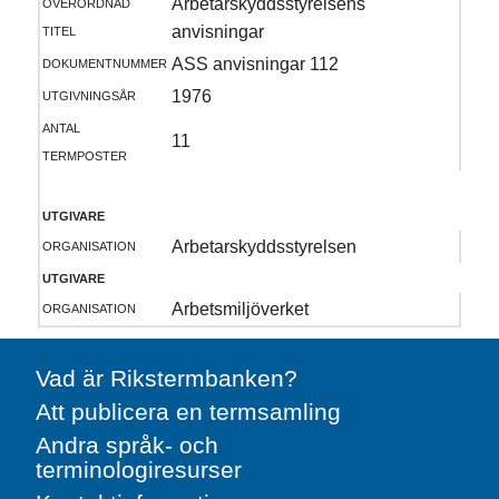
överordnad
Arbetarskyddsstyrelsens
titel
anvisningar
dokumentnummer
ASS anvisningar 112
utgivningsår
1976
antal
11
termposter
utgivare
organisation
Arbetarskyddsstyrelsen
utgivare
organisation
Arbetsmiljöverket
Vad är Rikstermbanken?
Att publicera en termsamling
Andra språk- och
terminologiresurser