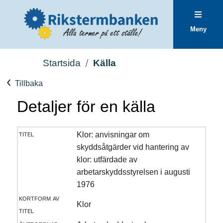
Meny
Startsida
Källa
Tillbaka
Detaljer för en källa
titel
Klor: anvisningar om
skyddsåtgärder vid hantering av
klor: utfärdade av
arbetarskyddsstyrelsen i augusti
1976
kortform av
Klor
titel