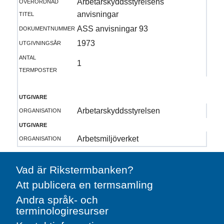
överordnad
Arbetarskyddsstyrelsens
titel
anvisningar
dokumentnummer
ASS anvisningar 93
utgivningsår
1973
antal
1
termposter
utgivare
organisation
Arbetarskyddsstyrelsen
utgivare
organisation
Arbetsmiljöverket
Vad är Rikstermbanken?
Att publicera en termsamling
Andra språk- och
terminologiresurser