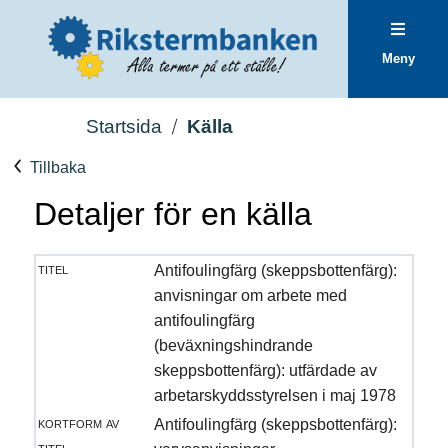
Meny
Startsida
Källa
Tillbaka
Detaljer för en källa
titel
Antifoulingfärg (skeppsbottenfärg):
anvisningar om arbete med
antifoulingfärg
(beväxningshindrande
skeppsbottenfärg): utfärdade av
arbetarskyddsstyrelsen i maj 1978
kortform av
Antifoulingfärg (skeppsbottenfärg):
titel