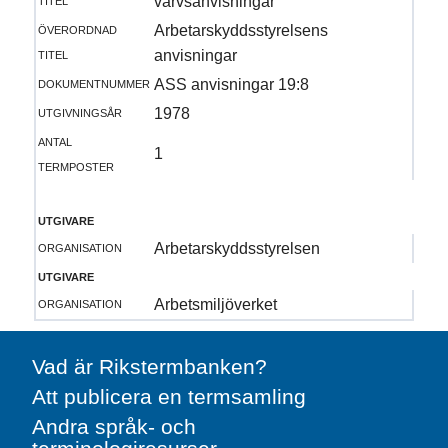
varvsanvisningar
överordnad
Arbetarskyddsstyrelsens
titel
anvisningar
dokumentnummer
ASS anvisningar 19:8
utgivningsår
1978
antal
1
termposter
utgivare
organisation
Arbetarskyddsstyrelsen
utgivare
organisation
Arbetsmiljöverket
Vad är Rikstermbanken?
Att publicera en termsamling
Andra språk- och