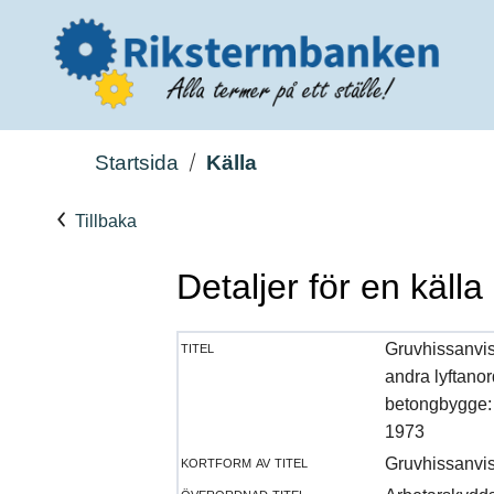
Startsida
Källa
Tillbaka
Detaljer för en källa
titel
Gruvhissanvis
andra lyftanor
betongbygge: 
1973
kortform av titel
Gruvhissanvi
överordnad titel