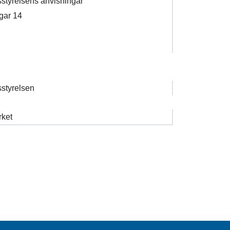
styrelsens anvisningar
gar 14
styrelsen
rket