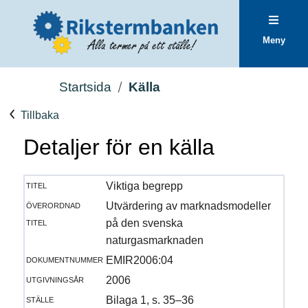
Meny
Startsida
Källa
Tillbaka
Detaljer för en källa
titel
Viktiga begrepp
överordnad
Utvärdering av marknadsmodeller
titel
på den svenska
naturgasmarknaden
dokumentnummer
EMIR2006:04
utgivningsår
2006
ställe
Bilaga 1, s. 35–36