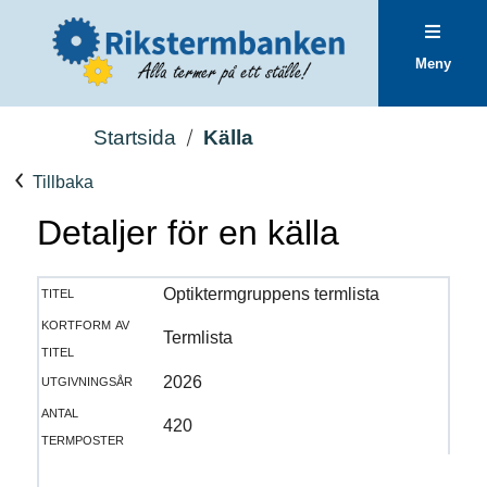
Meny
Startsida
Källa
Tillbaka
Detaljer för en källa
titel
Optiktermgruppens termlista
kortform av
Termlista
titel
utgivningsår
2026
antal
420
termposter