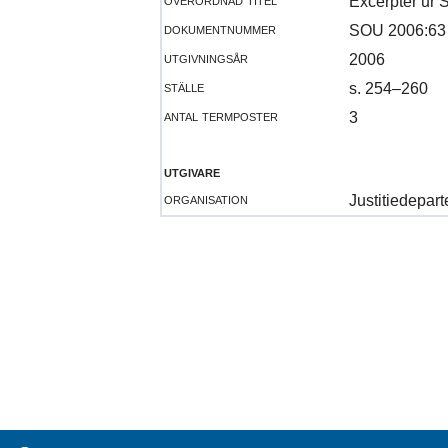
Excerpter ur 
dokumentnummer
SOU 2006:63
utgivningsår
2006
ställe
s. 254–260
antal termposter
3
utgivare
organisation
Justitiedepa