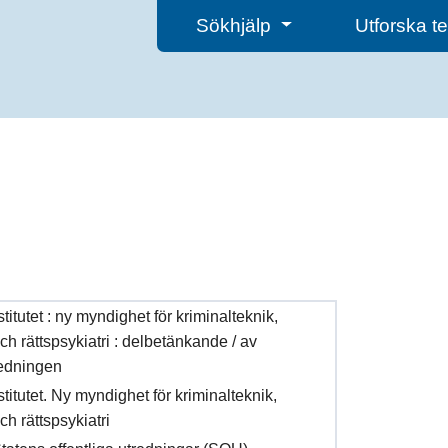
Sökhjälp
Utforska 
titutet : ny myndighet för kriminalteknik,
ch rättspsykiatri : delbetänkande / av
edningen
titutet. Ny myndighet för kriminalteknik,
ch rättspsykiatri