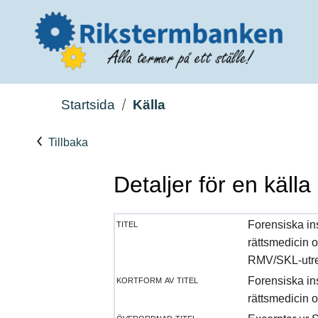
Startsida
Källa
Tillbaka
Detaljer för en källa
titel
Forensiska ins
rättsmedicin o
RMV/SKL-utr
kortform av titel
Forensiska ins
rättsmedicin o
överordnad titel