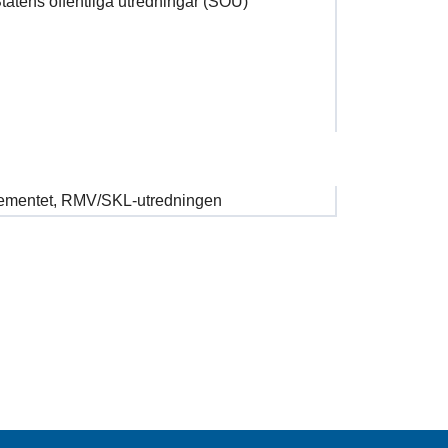
Statens offentliga utredningar (SOU)
rtementet, RMV/SKL-utredningen