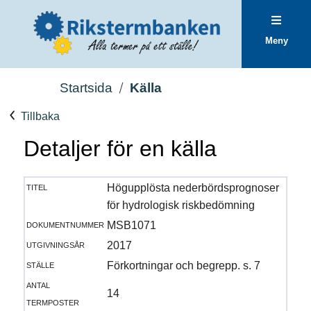
Meny
Startsida
Källa
Tillbaka
Detaljer för en källa
titel
Högupplösta nederbördsprognoser
för hydrologisk riskbedömning
dokumentnummer
MSB1071
utgivningsår
2017
ställe
Förkortningar och begrepp. s. 7
antal
14
termposter