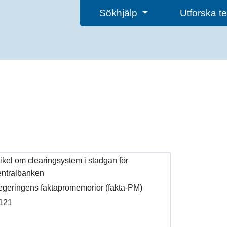
Sökhjälp
Utforska 
ikel om clearingsystem i stadgan för
entralbanken
regeringens faktapromemorior (fakta-PM)
121