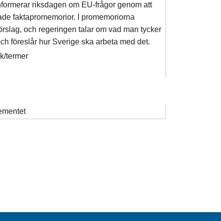
formerar riksdagen om EU-frågor genom att
ade faktapromemorior. I promemoriorna
örslag, och regeringen talar om vad man tycker
ch föreslår hur Sverige ska arbeta med det.
ck/termer
ementet