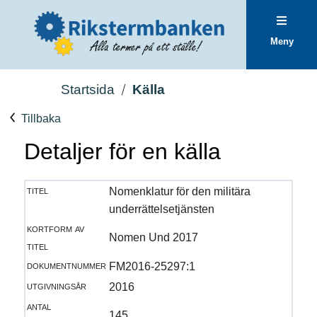
Meny
Startsida
Källa
Tillbaka
Detaljer för en källa
titel
Nomenklatur för den militära
underrättelsetjänsten
kortform av
Nomen Und 2017
titel
dokumentnummer
FM2016-25297:1
utgivningsår
2016
antal
145