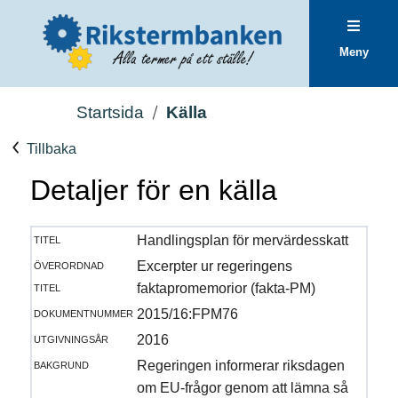
Meny
Startsida
Källa
Tillbaka
Detaljer för en källa
titel
Handlingsplan för mervärdesskatt
överordnad
Excerpter ur regeringens
titel
faktapromemorior (fakta-PM)
dokumentnummer
2015/16:FPM76
utgivningsår
2016
bakgrund
Regeringen informerar riksdagen
om EU-frågor genom att lämna så