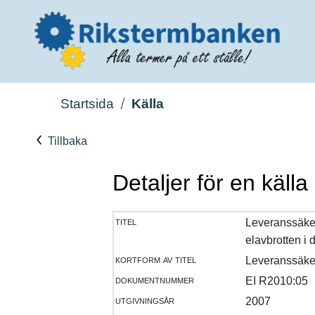
Startsida
Källa
Tillbaka
Detaljer för en källa
titel
Leveranssäkerh
elavbrotten i
kortform av titel
Leveranssäker
dokumentnummer
EI R2010:05
utgivningsår
2007