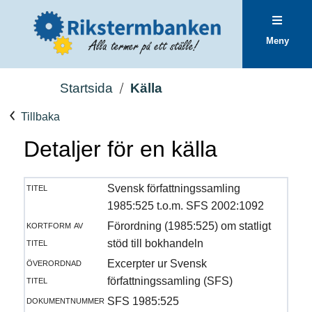
Meny
Startsida
Källa
Tillbaka
Detaljer för en källa
titel
Svensk författningssamling
1985:525 t.o.m. SFS 2002:1092
kortform av
Förordning (1985:525) om statligt
titel
stöd till bokhandeln
överordnad
Excerpter ur Svensk
titel
författningssamling (SFS)
dokumentnummer
SFS 1985:525