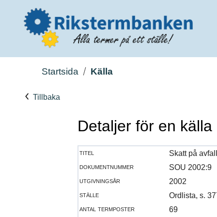
Startsida
Källa
Tillbaka
Detaljer för en källa
titel
Skatt på avfal
dokumentnummer
SOU 2002:9
utgivningsår
2002
ställe
Ordlista, s. 
antal termposter
69