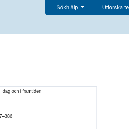
Sökhjälp
Utforska 
l idag och i framtiden
377–386