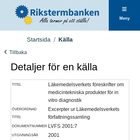
Meny
Startsida
Källa
Tillbaka
Detaljer för en källa
titel
Läkemedelsverkets föreskrifter om
medicintekniska produkter för in
vitro diagnostik
överordnad
Excerpter ur Läkemedelsverkets
titel
författningssamling
dokumentnummer
LVFS 2001:7
utgivningsår
2001