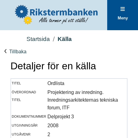
Meny
Startsida
Källa
Tillbaka
Detaljer för en källa
titel
Ordlista
överordnad
Projektering av inredning.
titel
Inredningsarkitekternas tekniska
forum, ITF
dokumentnummer
Delprojekt 3
utgivningsår
2008
utgåvenr
2