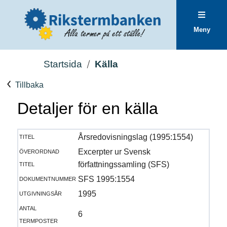
Meny
Startsida
Källa
Tillbaka
Detaljer för en källa
titel
Årsredovisningslag (1995:1554)
överordnad
Excerpter ur Svensk
titel
författningssamling (SFS)
dokumentnummer
SFS 1995:1554
utgivningsår
1995
antal
6
termposter