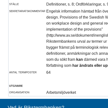
ställe
Definitioner, s. 8; Ordförklaringar, s
sekretariatskommentar
Engelsk information hämtad från öve
design. Provisions of the Swedish 
on workplace design and general r
implementation of the provisions”
(http://www.av.se/dokument/inengli
Rikstermbankens urval av termer ur fö
bygger främst på terminologisk rele
definitioner, anmärkningar och annan
som du sökt fram
kan
därmed vara hä
författning som
har ändrats eller u
antal termposter
64
utgivare
organisation
Arbetsmiljöverket
Vad är Rikstermbanken?