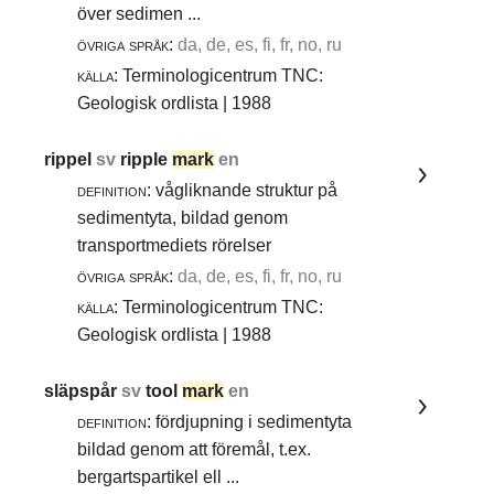
över sedimen ...
övriga språk:
da, de, es, fi, fr, no, ru
källa:
Terminologicentrum TNC:
Geologisk ordlista | 1988
rippel
sv
ripple
mark
en
definition:
vågliknande struktur på
sedimentyta, bildad genom
transportmediets rörelser
övriga språk:
da, de, es, fi, fr, no, ru
källa:
Terminologicentrum TNC:
Geologisk ordlista | 1988
släpspår
sv
tool
mark
en
definition:
fördjupning i sedimentyta
bildad genom att föremål, t.ex.
bergartspartikel ell ...