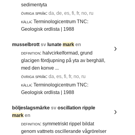
sedimentyta
övriga språk:
da, de, es, fi, fr, no, ru
källa:
Terminologicentrum TNC:
Geologisk ordlista | 1988
musselbrott
sv
lunate
mark
en
definition:
halvcirkelformad, grund
glacigen fördjupning på yta av berghäll,
med den konve ...
övriga språk:
da, es, fi, fr, no, ru
källa:
Terminologicentrum TNC:
Geologisk ordlista | 1988
böljeslagsmärke
sv
oscillation ripple
mark
en
definition:
symmetriskt rippel bildat
genom vattnets oscillerande vågrörelser