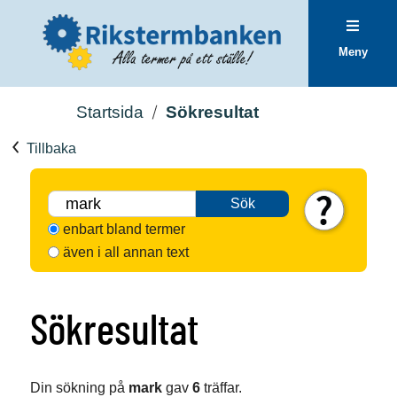
Meny
Startsida
Sökresultat
Tillbaka
Sök
enbart bland termer
även i all annan text
Sökresultat
Din sökning på
mark
gav
6
träffar.