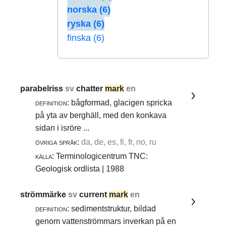
norska (6)
ryska (6)
finska (6)
parabelriss
sv
chatter
mark
en
definition:
bågformad, glacigen spricka
på yta av berghäll, med den konkava
sidan i isröre ...
övriga språk:
da, de, es, fi, fr, no, ru
källa:
Terminologicentrum TNC:
Geologisk ordlista | 1988
strömmärke
sv
current
mark
en
definition:
sedimentstruktur, bildad
genom vattenströmmars inverkan på en