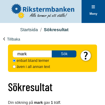
Meny
Startsida
Sökresultat
Tillbaka
Sök
enbart bland termer
även i all annan text
Sökresultat
Din sökning på
mark
gav
1
träff.