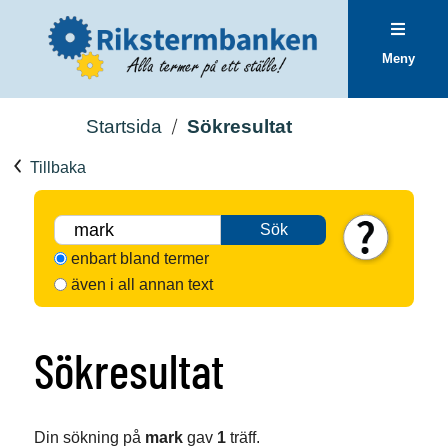
Meny
Startsida
Sökresultat
Tillbaka
Sök
enbart bland termer
även i all annan text
Sökresultat
Din sökning på
mark
gav
1
träff.