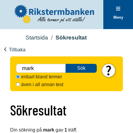
Meny
Startsida
Sökresultat
Tillbaka
Sök
enbart bland termer
även i all annan text
Sökresultat
Din sökning på
mark
gav
1
träff.