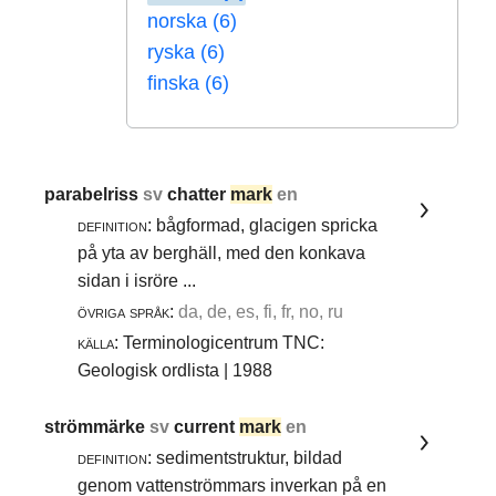
norska (6)
ryska (6)
finska (6)
parabelriss
sv
chatter
mark
en
definition:
bågformad, glacigen spricka
på yta av berghäll, med den konkava
sidan i isröre ...
övriga språk:
da, de, es, fi, fr, no, ru
källa:
Terminologicentrum TNC:
Geologisk ordlista | 1988
strömmärke
sv
current
mark
en
definition:
sedimentstruktur, bildad
genom vattenströmmars inverkan på en