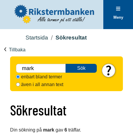
Meny
Startsida
Sökresultat
Tillbaka
Sök
enbart bland termer
även i all annan text
Sökresultat
Din sökning på
mark
gav
6
träffar.