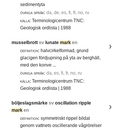
sedimentyta
övriga språk:
da, de, es, fi, fr, no, ru
källa:
Terminologicentrum TNC:
Geologisk ordlista | 1988
musselbrott
sv
lunate
mark
en
definition:
halvcirkelformad, grund
glacigen fördjupning på yta av berghäll,
med den konve ...
övriga språk:
da, es, fi, fr, no, ru
källa:
Terminologicentrum TNC:
Geologisk ordlista | 1988
böljeslagsmärke
sv
oscillation ripple
mark
en
definition:
symmetriskt rippel bildat
genom vattnets oscillerande vågrörelser