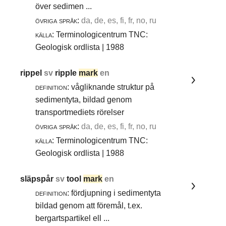
över sedimen ...
övriga språk:
da, de, es, fi, fr, no, ru
källa:
Terminologicentrum TNC:
Geologisk ordlista | 1988
rippel
sv
ripple
mark
en
definition:
vågliknande struktur på
sedimentyta, bildad genom
transportmediets rörelser
övriga språk:
da, de, es, fi, fr, no, ru
källa:
Terminologicentrum TNC:
Geologisk ordlista | 1988
släpspår
sv
tool
mark
en
definition:
fördjupning i sedimentyta
bildad genom att föremål, t.ex.
bergartspartikel ell ...