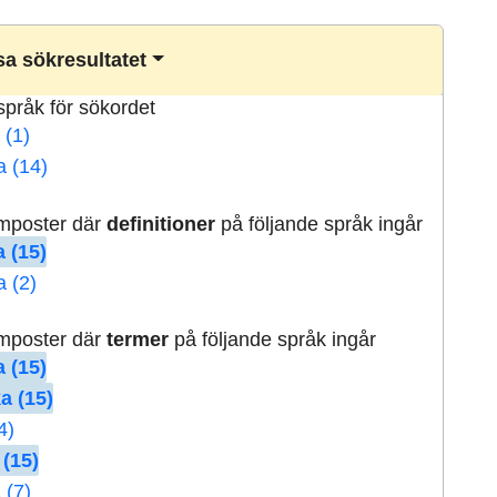
a sökresultatet
lspråk för sökordet
 (1)
a (14)
rmposter där
definitioner
på följande språk ingår
 (15)
a (2)
rmposter där
termer
på följande språk ingår
 (15)
a (15)
4)
 (15)
 (7)