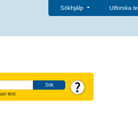
Sökhjälp
Utforska 
Sök
nan text