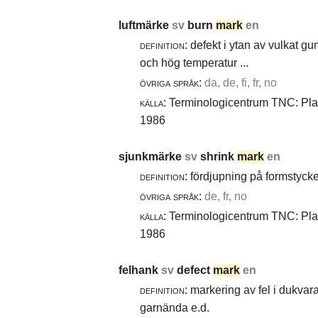
luftmärke
sv
burn
mark
en
definition:
defekt i ytan av vulkat gu
och hög temperatur ...
övriga språk:
da, de, fi, fr, no
källa:
Terminologicentrum TNC: Plast
1986
sjunkmärke
sv
shrink
mark
en
definition:
fördjupning på formstyck
övriga språk:
de, fr, no
källa:
Terminologicentrum TNC: Plast
1986
felhank
sv
defect
mark
en
definition:
markering av fel i dukvara
garnända e.d.