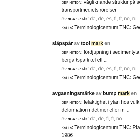
definition:
vågliknande struktur på 
transportmediets rörelser
övriga språk:
da, de, es, fi, fr, no, ru
källa:
Terminologicentrum TNC: Geol
släpspår
sv
tool
mark
en
definition:
fördjupning i sedimentyta 
bergartspartikel ell ...
övriga språk:
da, de, es, fi, fr, no, ru
källa:
Terminologicentrum TNC: Geol
avgasningsmärke
sv
bump
mark
en
definition:
felaktighet i ytan hos vul
deformation i det mer eller mi ...
övriga språk:
da, de, fi, fr, no
källa:
Terminologicentrum TNC: Plast
1986