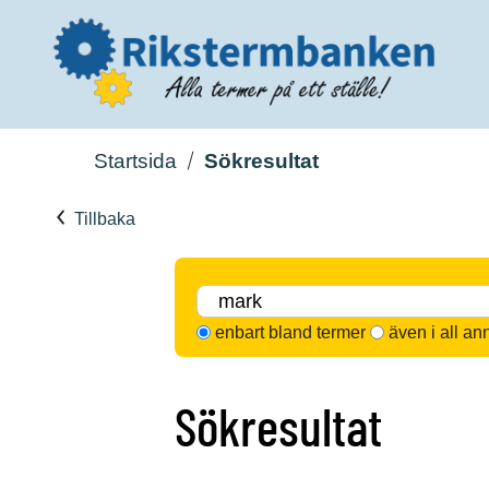
Startsida
Sökresultat
Tillbaka
enbart bland termer
även i all an
Sökresultat