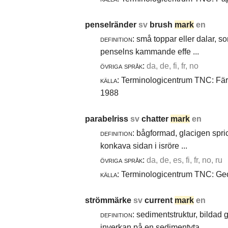
penselränder
sv
brush
mark
en
definition:
små toppar eller dalar, s
penselns kammande effe ...
övriga språk:
da, de, fi, fr, no
källa:
Terminologicentrum TNC: Färg-
1988
parabelriss
sv
chatter
mark
en
definition:
bågformad, glacigen spric
konkava sidan i isröre ...
övriga språk:
da, de, es, fi, fr, no, ru
källa:
Terminologicentrum TNC: Geol
strömmärke
sv
current
mark
en
definition:
sedimentstruktur, bildad
inverkan på en sedimentyta