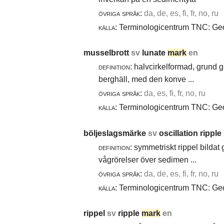
övriga språk:
da, de, es, fi, fr, no, ru
källa:
Terminologicentrum TNC: Geol
musselbrott
sv
lunate
mark
en
definition:
halvcirkelformad, grund g
berghäll, med den konve ...
övriga språk:
da, es, fi, fr, no, ru
källa:
Terminologicentrum TNC: Geol
böljeslagsmärke
sv
oscillation ripple
definition:
symmetriskt rippel bildat
vågrörelser över sedimen ...
övriga språk:
da, de, es, fi, fr, no, ru
källa:
Terminologicentrum TNC: Geol
rippel
sv
ripple
mark
en