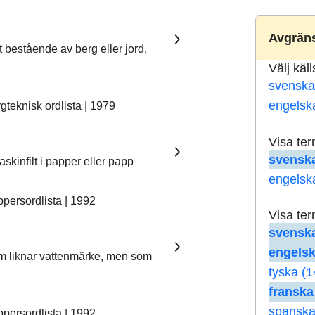
Avgräns
t bestående av berg eller jord,
Välj käl
svenska
engelsk
teknisk ordlista | 1979
Visa te
svenska
skinfilt i papper eller papp
engelsk
ersordlista | 1992
Visa te
svenska
engelsk
som liknar vattenmärke, men som
tyska (1
franska
spanska
ersordlista | 1992