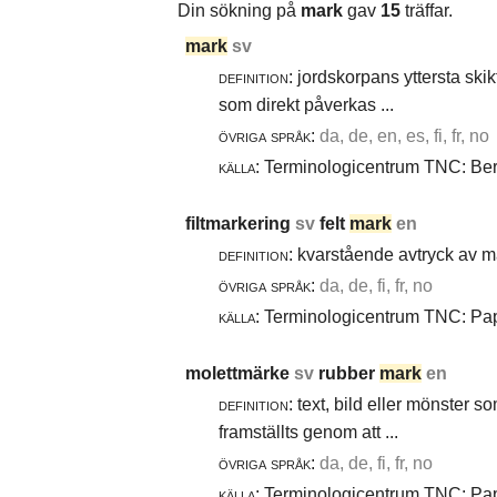
Din sökning på
mark
gav
15
träffar.
mark
sv
definition:
jordskorpans yttersta skik
som direkt påverkas ...
övriga språk:
da, de, en, es, fi, fr, no
källa:
Terminologicentrum TNC: Berg
filtmarkering
sv
felt
mark
en
definition:
kvarstående avtryck av ma
övriga språk:
da, de, fi, fr, no
källa:
Terminologicentrum TNC: Papp
molettmärke
sv
rubber
mark
en
definition:
text, bild eller mönster 
framställts genom att ...
övriga språk:
da, de, fi, fr, no
källa:
Terminologicentrum TNC: Papp