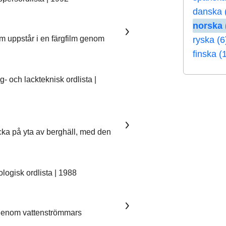
danska 
norska 
om uppstår i en färgfilm genom
ryska (6
finska (
 och lackteknisk ordlista |
ka på yta av berghäll, med den
ogisk ordlista | 1988
 genom vattenströmmars