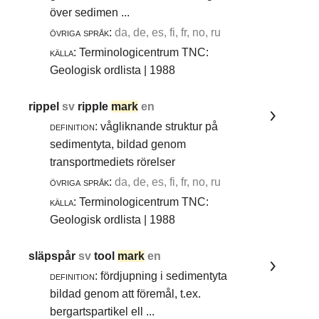
över sedimen ...
övriga språk:
da, de, es, fi, fr, no, ru
källa:
Terminologicentrum TNC:
Geologisk ordlista | 1988
rippel
sv
ripple
mark
en
definition:
vågliknande struktur på
sedimentyta, bildad genom
transportmediets rörelser
övriga språk:
da, de, es, fi, fr, no, ru
källa:
Terminologicentrum TNC:
Geologisk ordlista | 1988
släpspår
sv
tool
mark
en
definition:
fördjupning i sedimentyta
bildad genom att föremål, t.ex.
bergartspartikel ell ...