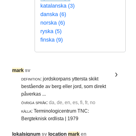
katalanska (3)
danska (6)
norska (6)
ryska (5)
finska (9)
mark
sv
definition:
jordskorpans yttersta skikt
bestående av berg eller jord, som direkt
påverkas ...
övriga språk:
da, de, en, es, fi, fr, no
källa:
Terminologicentrum TNC:
Bergteknisk ordlista | 1979
lokalsignum
sv
location
mark
en