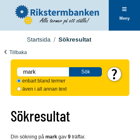
Meny
Startsida
Sökresultat
Tillbaka
Sök
enbart bland termer
även i all annan text
Sökresultat
Din sökning på
mark
gav
9
träffar.