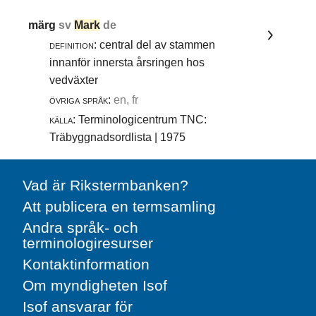
märg
sv
Mark
de
definition:
central del av stammen
innanför innersta årsringen hos
vedväxter
övriga språk:
en, fr
källa:
Terminologicentrum TNC:
Träbyggnadsordlista | 1975
Vad är Rikstermbanken?
Att publicera en termsamling
Andra språk- och
terminologiresurser
Kontaktinformation
Om myndigheten Isof
Isof ansvarar för