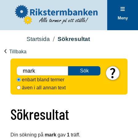
Meny
Startsida
Sökresultat
Tillbaka
Sök
enbart bland termer
även i all annan text
Sökresultat
Din sökning på
mark
gav
1
träff.