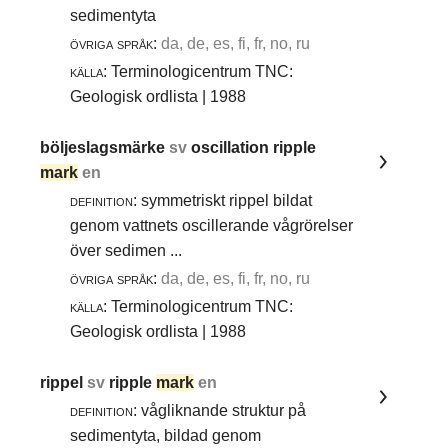
sedimentyta
övriga språk:
da, de, es, fi, fr, no, ru
källa:
Terminologicentrum TNC:
Geologisk ordlista | 1988
böljeslagsmärke
sv
oscillation ripple
mark
en
definition:
symmetriskt rippel bildat
genom vattnets oscillerande vågrörelser
över sedimen ...
övriga språk:
da, de, es, fi, fr, no, ru
källa:
Terminologicentrum TNC:
Geologisk ordlista | 1988
rippel
sv
ripple
mark
en
definition:
vågliknande struktur på
sedimentyta, bildad genom