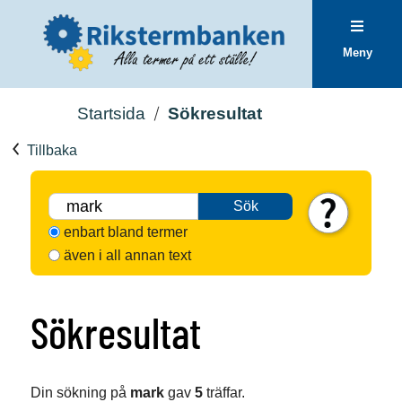
Meny
Startsida
Sökresultat
Tillbaka
Sök
enbart bland termer
även i all annan text
Sökresultat
Din sökning på
mark
gav
5
träffar.