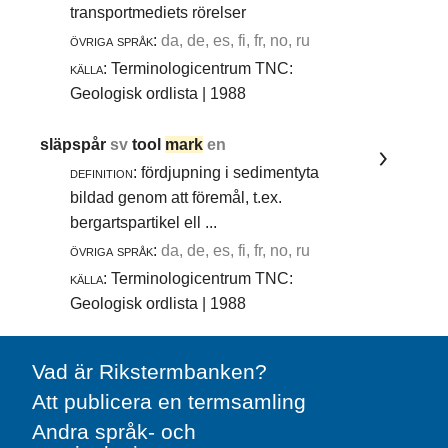
transportmediets rörelser
övriga språk:
da, de, es, fi, fr, no, ru
källa:
Terminologicentrum TNC:
Geologisk ordlista | 1988
släpspår
sv
tool
mark
en
definition:
fördjupning i sedimentyta
bildad genom att föremål, t.ex.
bergartspartikel ell ...
övriga språk:
da, de, es, fi, fr, no, ru
källa:
Terminologicentrum TNC:
Geologisk ordlista | 1988
Vad är Rikstermbanken?
Att publicera en termsamling
Andra språk- och