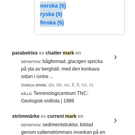
norska (5)
ryska (5)
finska (5)
parabelriss
sv
chatter
mark
en
definition:
bågformad, glacigen spricka
på yta av berghäll, med den konkava
sidan i isröre ...
övriga språk:
da, de, es, fi, fr, no, ru
källa:
Terminologicentrum TNC:
Geologisk ordlista | 1988
strömmärke
sv
current
mark
en
definition:
sedimentstruktur, bildad
genom vattenströmmars inverkan på en