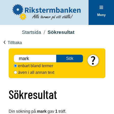
Meny
Startsida
Sökresultat
Tillbaka
Sök
enbart bland termer
även i all annan text
Sökresultat
Din sökning på
mark
gav
1
träff.