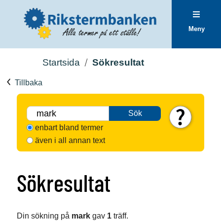
Meny
Startsida
Sökresultat
Tillbaka
Sök
enbart bland termer
även i all annan text
Sökresultat
Din sökning på
mark
gav
1
träff.