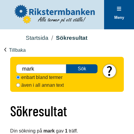
Meny
Startsida
Sökresultat
Tillbaka
Sök
enbart bland termer
även i all annan text
Sökresultat
Din sökning på
mark
gav
1
träff.