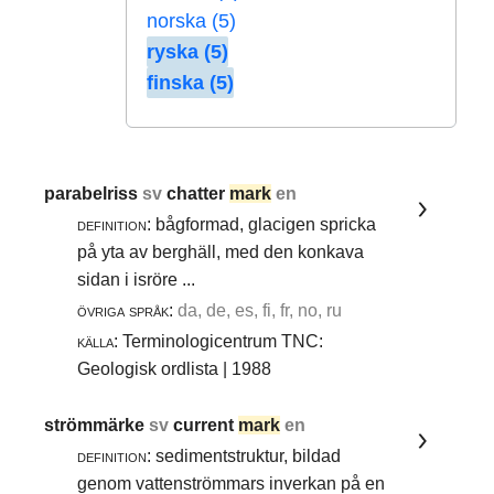
norska (5)
ryska (5)
finska (5)
parabelriss
sv
chatter
mark
en
definition:
bågformad, glacigen spricka
på yta av berghäll, med den konkava
sidan i isröre ...
övriga språk:
da, de, es, fi, fr, no, ru
källa:
Terminologicentrum TNC:
Geologisk ordlista | 1988
strömmärke
sv
current
mark
en
definition:
sedimentstruktur, bildad
genom vattenströmmars inverkan på en