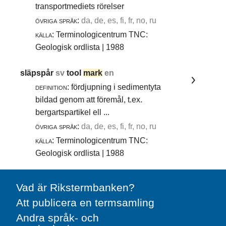
transportmediets rörelser
övriga språk:
da, de, es, fi, fr, no, ru
källa:
Terminologicentrum TNC:
Geologisk ordlista | 1988
släpspår
sv
tool
mark
en
definition:
fördjupning i sedimentyta
bildad genom att föremål, t.ex.
bergartspartikel ell ...
övriga språk:
da, de, es, fi, fr, no, ru
källa:
Terminologicentrum TNC:
Geologisk ordlista | 1988
Vad är Rikstermbanken?
Att publicera en termsamling
Andra språk- och