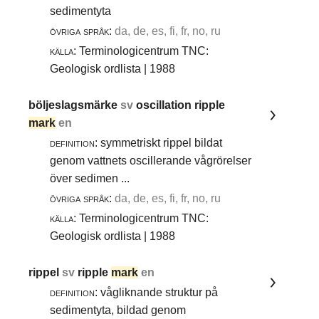
sedimentyta
övriga språk:
da, de, es, fi, fr, no, ru
källa:
Terminologicentrum TNC:
Geologisk ordlista | 1988
böljeslagsmärke
sv
oscillation ripple
mark
en
definition:
symmetriskt rippel bildat
genom vattnets oscillerande vågrörelser
över sedimen ...
övriga språk:
da, de, es, fi, fr, no, ru
källa:
Terminologicentrum TNC:
Geologisk ordlista | 1988
rippel
sv
ripple
mark
en
definition:
vågliknande struktur på
sedimentyta, bildad genom