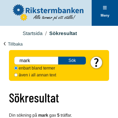
Meny
Startsida
Sökresultat
Tillbaka
Sök
enbart bland termer
även i all annan text
Sökresultat
Din sökning på
mark
gav
5
träffar.