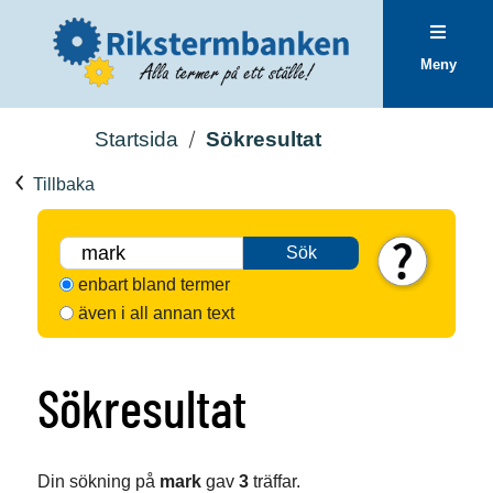
Meny
Startsida
Sökresultat
Tillbaka
Sök
enbart bland termer
även i all annan text
Sökresultat
Din sökning på
mark
gav
3
träffar.