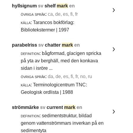
hyllsignum
sv
shelf
mark
en
övriga språk:
ca, de, es, fi, fr
källa:
Tarancos bokförlag:
Bibliotekstermer | 1997
parabelriss
sv
chatter
mark
en
definition:
bågformad, glacigen spricka
på yta av berghäll, med den konkava
sidan i isröre ...
övriga språk:
da, de, es, fi, fr, no, ru
källa:
Terminologicentrum TNC:
Geologisk ordlista | 1988
strömmärke
sv
current
mark
en
definition:
sedimentstruktur, bildad
genom vattenströmmars inverkan på en
sedimentyta