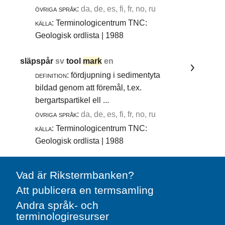
övriga språk:
da, de, es, fi, fr, no, ru
källa:
Terminologicentrum TNC:
Geologisk ordlista | 1988
släpspår
sv
tool
mark
en
definition:
fördjupning i sedimentyta
bildad genom att föremål, t.ex.
bergartspartikel ell ...
övriga språk:
da, de, es, fi, fr, no, ru
källa:
Terminologicentrum TNC:
Geologisk ordlista | 1988
Vad är Rikstermbanken?
Att publicera en termsamling
Andra språk- och
terminologiresurser