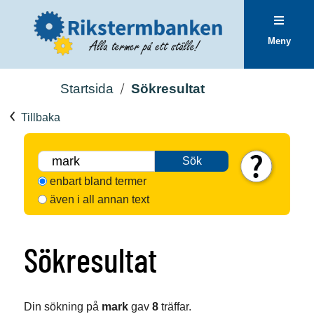
Meny
Startsida
Sökresultat
Tillbaka
Sök
enbart bland termer
även i all annan text
Sökresultat
Din sökning på
mark
gav
8
träffar.