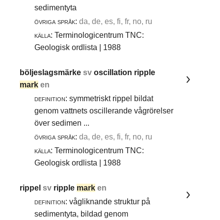
sedimentyta
övriga språk:
da, de, es, fi, fr, no, ru
källa:
Terminologicentrum TNC:
Geologisk ordlista | 1988
böljeslagsmärke
sv
oscillation ripple
mark
en
definition:
symmetriskt rippel bildat
genom vattnets oscillerande vågrörelser
över sedimen ...
övriga språk:
da, de, es, fi, fr, no, ru
källa:
Terminologicentrum TNC:
Geologisk ordlista | 1988
rippel
sv
ripple
mark
en
definition:
vågliknande struktur på
sedimentyta, bildad genom