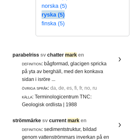
norska (5)
ryska (5)
finska (5)
parabelriss
sv
chatter
mark
en
definition:
bågformad, glacigen spricka
på yta av berghäll, med den konkava
sidan i isröre ...
övriga språk:
da, de, es, fi, fr, no, ru
källa:
Terminologicentrum TNC:
Geologisk ordlista | 1988
strömmärke
sv
current
mark
en
definition:
sedimentstruktur, bildad
genom vattenströmmars inverkan på en