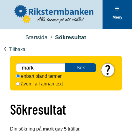
Meny
Startsida
Sökresultat
Tillbaka
Sök
enbart bland termer
även i all annan text
Sökresultat
Din sökning på
mark
gav
5
träffar.