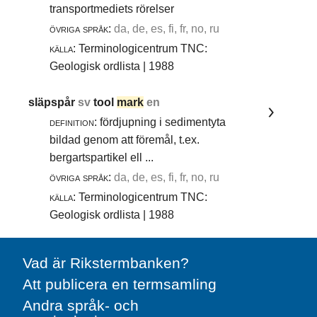
transportmediets rörelser
övriga språk:
da, de, es, fi, fr, no, ru
källa:
Terminologicentrum TNC:
Geologisk ordlista | 1988
släpspår
sv
tool
mark
en
definition:
fördjupning i sedimentyta
bildad genom att föremål, t.ex.
bergartspartikel ell ...
övriga språk:
da, de, es, fi, fr, no, ru
källa:
Terminologicentrum TNC:
Geologisk ordlista | 1988
Vad är Rikstermbanken?
Att publicera en termsamling
Andra språk- och