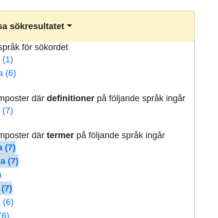
a sökresultatet
lspråk för sökordet
 (1)
a (6)
rmposter där
definitioner
på följande språk ingår
 (7)
rmposter där
termer
på följande språk ingår
 (7)
a (7)
)
 (7)
 (6)
(6)