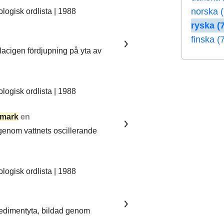
norska (
ogisk ordlista | 1988
ryska (7
finska (
lacigen fördjupning på yta av
ogisk ordlista | 1988
mark
en
 genom vattnets oscillerande
ogisk ordlista | 1988
sedimentyta, bildad genom