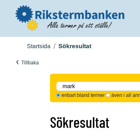
Startsida
Sökresultat
Tillbaka
enbart bland termer
även i all an
Sökresultat