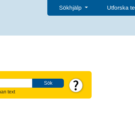
Sökhjälp
Utforska 
Sök
nan text