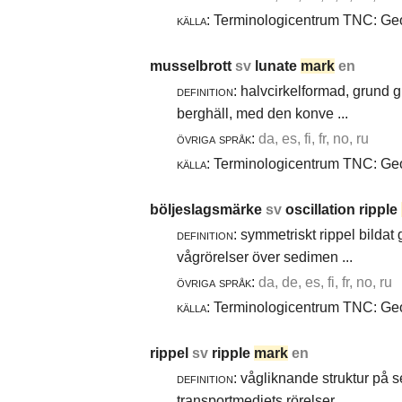
källa:
Terminologicentrum TNC: Geol
musselbrott
sv
lunate
mark
en
definition:
halvcirkelformad, grund g
berghäll, med den konve ...
övriga språk:
da, es, fi, fr, no, ru
källa:
Terminologicentrum TNC: Geol
böljeslagsmärke
sv
oscillation ripple
definition:
symmetriskt rippel bildat
vågrörelser över sedimen ...
övriga språk:
da, de, es, fi, fr, no, ru
källa:
Terminologicentrum TNC: Geol
rippel
sv
ripple
mark
en
definition:
vågliknande struktur på 
transportmediets rörelser