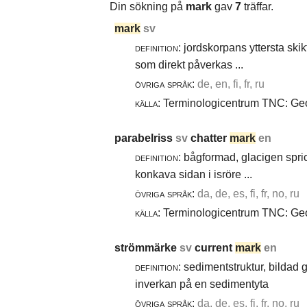
Din sökning på
mark
gav
7
träffar.
mark
sv
definition:
jordskorpans yttersta skik
som direkt påverkas ...
övriga språk:
de, en, fi, fr, ru
källa:
Terminologicentrum TNC: Geot
parabelriss
sv
chatter
mark
en
definition:
bågformad, glacigen spric
konkava sidan i isröre ...
övriga språk:
da, de, es, fi, fr, no, ru
källa:
Terminologicentrum TNC: Geol
strömmärke
sv
current
mark
en
definition:
sedimentstruktur, bildad
inverkan på en sedimentyta
övriga språk:
da, de, es, fi, fr, no, ru