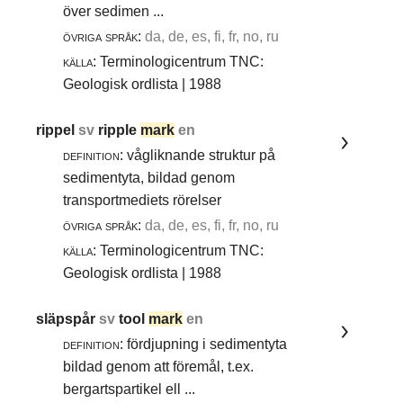
över sedimen ...
övriga språk:
da, de, es, fi, fr, no, ru
källa:
Terminologicentrum TNC:
Geologisk ordlista | 1988
rippel
sv
ripple
mark
en
definition:
vågliknande struktur på
sedimentyta, bildad genom
transportmediets rörelser
övriga språk:
da, de, es, fi, fr, no, ru
källa:
Terminologicentrum TNC:
Geologisk ordlista | 1988
släpspår
sv
tool
mark
en
definition:
fördjupning i sedimentyta
bildad genom att föremål, t.ex.
bergartspartikel ell ...