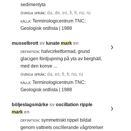
sedimentyta
övriga språk:
da, de, es, fi, fr, no, ru
källa:
Terminologicentrum TNC:
Geologisk ordlista | 1988
musselbrott
sv
lunate
mark
en
definition:
halvcirkelformad, grund
glacigen fördjupning på yta av berghäll,
med den konve ...
övriga språk:
da, es, fi, fr, no, ru
källa:
Terminologicentrum TNC:
Geologisk ordlista | 1988
böljeslagsmärke
sv
oscillation ripple
mark
en
definition:
symmetriskt rippel bildat
genom vattnets oscillerande vågrörelser