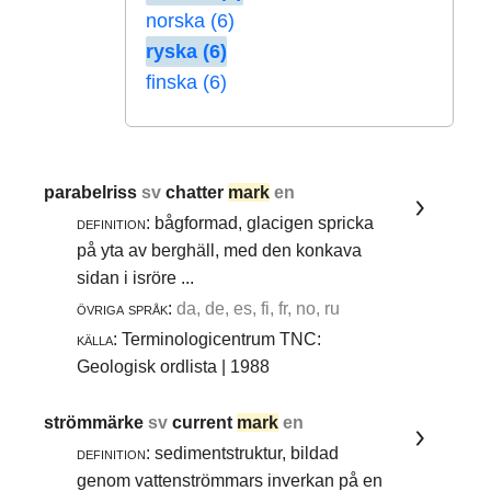
norska (6)
ryska (6)
finska (6)
parabelriss
sv
chatter
mark
en
definition:
bågformad, glacigen spricka
på yta av berghäll, med den konkava
sidan i isröre ...
övriga språk:
da, de, es, fi, fr, no, ru
källa:
Terminologicentrum TNC:
Geologisk ordlista | 1988
strömmärke
sv
current
mark
en
definition:
sedimentstruktur, bildad
genom vattenströmmars inverkan på en