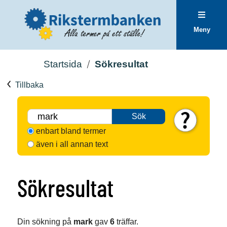
Meny
Startsida
Sökresultat
Tillbaka
Sök
enbart bland termer
även i all annan text
Sökresultat
Din sökning på
mark
gav
6
träffar.