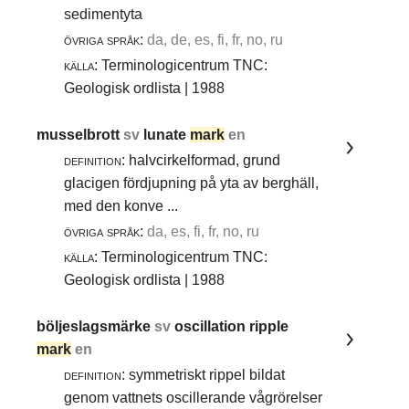
sedimentyta
övriga språk:
da, de, es, fi, fr, no, ru
källa:
Terminologicentrum TNC:
Geologisk ordlista | 1988
musselbrott
sv
lunate
mark
en
definition:
halvcirkelformad, grund
glacigen fördjupning på yta av berghäll,
med den konve ...
övriga språk:
da, es, fi, fr, no, ru
källa:
Terminologicentrum TNC:
Geologisk ordlista | 1988
böljeslagsmärke
sv
oscillation ripple
mark
en
definition:
symmetriskt rippel bildat
genom vattnets oscillerande vågrörelser