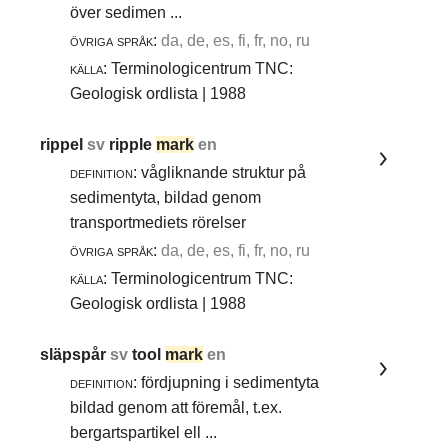
över sedimen ...
övriga språk:
da, de, es, fi, fr, no, ru
källa:
Terminologicentrum TNC:
Geologisk ordlista | 1988
rippel
sv
ripple
mark
en
definition:
vågliknande struktur på
sedimentyta, bildad genom
transportmediets rörelser
övriga språk:
da, de, es, fi, fr, no, ru
källa:
Terminologicentrum TNC:
Geologisk ordlista | 1988
släpspår
sv
tool
mark
en
definition:
fördjupning i sedimentyta
bildad genom att föremål, t.ex.
bergartspartikel ell ...