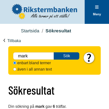
Meny
Startsida
Sökresultat
Tillbaka
Sök
enbart bland termer
även i all annan text
Sökresultat
Din sökning på
mark
gav
6
träffar.