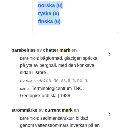
norska (6)
ryska (6)
finska (6)
parabelriss
sv
chatter
mark
en
definition:
bågformad, glacigen spricka
på yta av berghäll, med den konkava
sidan i isröre ...
övriga språk:
da, de, es, fi, fr, no, ru
källa:
Terminologicentrum TNC:
Geologisk ordlista | 1988
strömmärke
sv
current
mark
en
definition:
sedimentstruktur, bildad
genom vattenströmmars inverkan på en