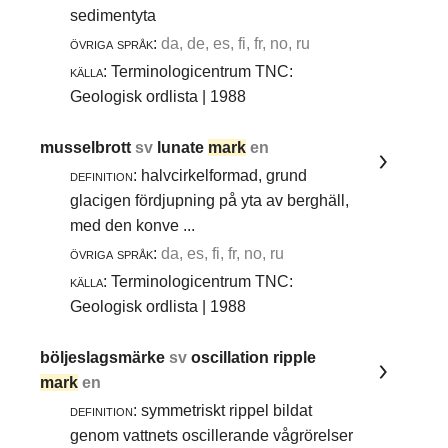
sedimentyta
övriga språk:
da, de, es, fi, fr, no, ru
källa:
Terminologicentrum TNC:
Geologisk ordlista | 1988
musselbrott
sv
lunate
mark
en
definition:
halvcirkelformad, grund
glacigen fördjupning på yta av berghäll,
med den konve ...
övriga språk:
da, es, fi, fr, no, ru
källa:
Terminologicentrum TNC:
Geologisk ordlista | 1988
böljeslagsmärke
sv
oscillation ripple
mark
en
definition:
symmetriskt rippel bildat
genom vattnets oscillerande vågrörelser