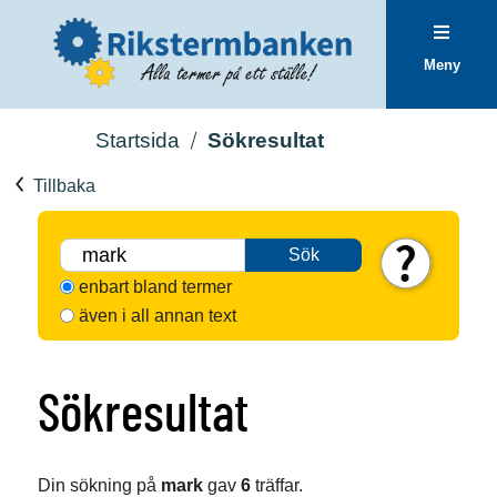
Meny
Startsida
Sökresultat
Tillbaka
Sök
enbart bland termer
även i all annan text
Sökresultat
Din sökning på
mark
gav
6
träffar.