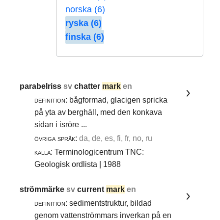
norska (6)
ryska (6)
finska (6)
parabelriss
sv
chatter
mark
en
definition:
bågformad, glacigen spricka
på yta av berghäll, med den konkava
sidan i isröre ...
övriga språk:
da, de, es, fi, fr, no, ru
källa:
Terminologicentrum TNC:
Geologisk ordlista | 1988
strömmärke
sv
current
mark
en
definition:
sedimentstruktur, bildad
genom vattenströmmars inverkan på en