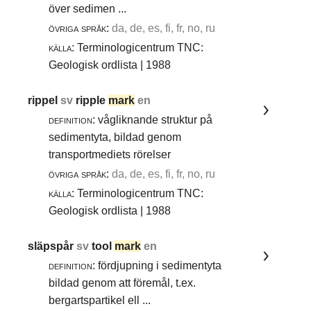
över sedimen ...
övriga språk:
da, de, es, fi, fr, no, ru
källa:
Terminologicentrum TNC:
Geologisk ordlista | 1988
rippel
sv
ripple
mark
en
definition:
vågliknande struktur på
sedimentyta, bildad genom
transportmediets rörelser
övriga språk:
da, de, es, fi, fr, no, ru
källa:
Terminologicentrum TNC:
Geologisk ordlista | 1988
släpspår
sv
tool
mark
en
definition:
fördjupning i sedimentyta
bildad genom att föremål, t.ex.
bergartspartikel ell ...