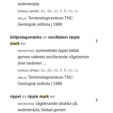
sedimentyta
övriga språk:
da, de, es, fi, fr, no, ru
källa:
Terminologicentrum TNC:
Geologisk ordlista | 1988
böljeslagsmärke
sv
oscillation ripple
mark
en
definition:
symmetriskt rippel bildat
genom vattnets oscillerande vågrörelser
över sedimen ...
övriga språk:
da, de, es, fi, fr, no, ru
källa:
Terminologicentrum TNC:
Geologisk ordlista | 1988
rippel
sv
ripple
mark
en
definition:
vågliknande struktur på
sedimentyta, bildad genom