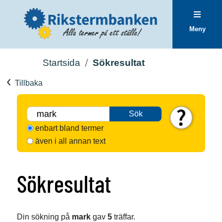
Meny
Startsida
Sökresultat
Tillbaka
Sök
enbart bland termer
även i all annan text
Sökresultat
Din sökning på
mark
gav
5
träffar.