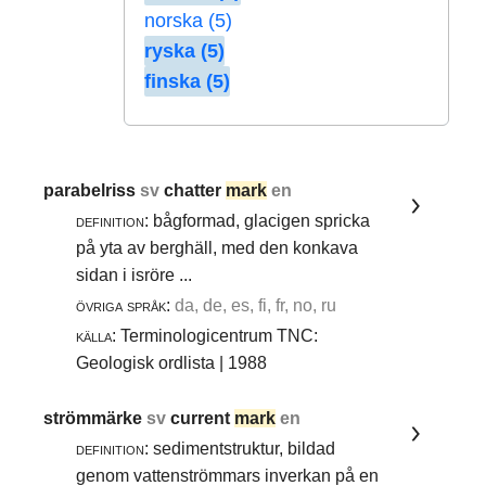
norska (5)
ryska (5)
finska (5)
parabelriss
sv
chatter
mark
en
definition:
bågformad, glacigen spricka
på yta av berghäll, med den konkava
sidan i isröre ...
övriga språk:
da, de, es, fi, fr, no, ru
källa:
Terminologicentrum TNC:
Geologisk ordlista | 1988
strömmärke
sv
current
mark
en
definition:
sedimentstruktur, bildad
genom vattenströmmars inverkan på en