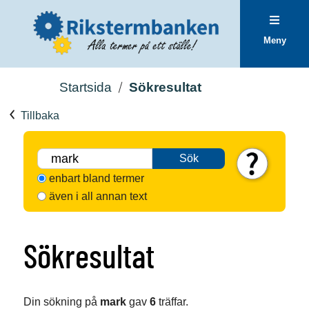
Meny
Startsida
Sökresultat
Tillbaka
Sök
enbart bland termer
även i all annan text
Sökresultat
Din sökning på
mark
gav
6
träffar.