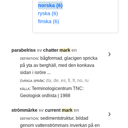
norska (6)
ryska (6)
finska (6)
parabelriss
sv
chatter
mark
en
definition:
bågformad, glacigen spricka
på yta av berghäll, med den konkava
sidan i isröre ...
övriga språk:
da, de, es, fi, fr, no, ru
källa:
Terminologicentrum TNC:
Geologisk ordlista | 1988
strömmärke
sv
current
mark
en
definition:
sedimentstruktur, bildad
genom vattenströmmars inverkan på en