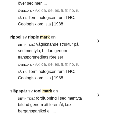
över sedimen ...
övriga språk:
da, de, es, fi, fr, no, ru
källa:
Terminologicentrum TNC:
Geologisk ordlista | 1988
rippel
sv
ripple
mark
en
definition:
vågliknande struktur på
sedimentyta, bildad genom
transportmediets rörelser
övriga språk:
da, de, es, fi, fr, no, ru
källa:
Terminologicentrum TNC:
Geologisk ordlista | 1988
släpspår
sv
tool
mark
en
definition:
fördjupning i sedimentyta
bildad genom att föremål, t.ex.
bergartspartikel ell ...