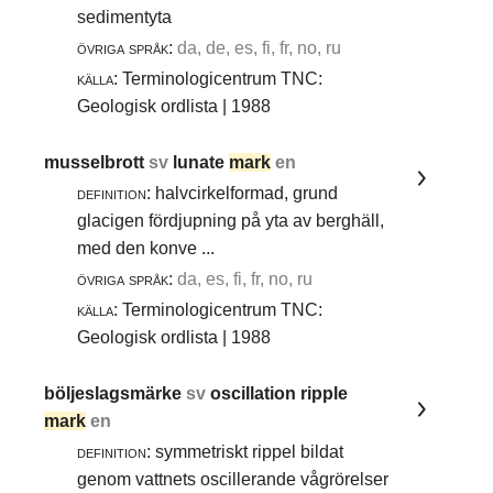
sedimentyta
övriga språk:
da, de, es, fi, fr, no, ru
källa:
Terminologicentrum TNC:
Geologisk ordlista | 1988
musselbrott
sv
lunate
mark
en
definition:
halvcirkelformad, grund
glacigen fördjupning på yta av berghäll,
med den konve ...
övriga språk:
da, es, fi, fr, no, ru
källa:
Terminologicentrum TNC:
Geologisk ordlista | 1988
böljeslagsmärke
sv
oscillation ripple
mark
en
definition:
symmetriskt rippel bildat
genom vattnets oscillerande vågrörelser