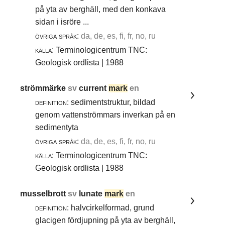
på yta av berghäll, med den konkava
sidan i isröre ...
övriga språk:
da, de, es, fi, fr, no, ru
källa:
Terminologicentrum TNC:
Geologisk ordlista | 1988
strömmärke
sv
current
mark
en
definition:
sedimentstruktur, bildad
genom vattenströmmars inverkan på en
sedimentyta
övriga språk:
da, de, es, fi, fr, no, ru
källa:
Terminologicentrum TNC:
Geologisk ordlista | 1988
musselbrott
sv
lunate
mark
en
definition:
halvcirkelformad, grund
glacigen fördjupning på yta av berghäll,