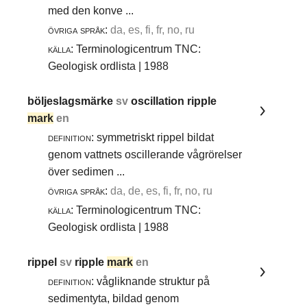
med den konve ...
övriga språk:
da, es, fi, fr, no, ru
källa:
Terminologicentrum TNC:
Geologisk ordlista | 1988
böljeslagsmärke
sv
oscillation ripple
mark
en
definition:
symmetriskt rippel bildat
genom vattnets oscillerande vågrörelser
över sedimen ...
övriga språk:
da, de, es, fi, fr, no, ru
källa:
Terminologicentrum TNC:
Geologisk ordlista | 1988
rippel
sv
ripple
mark
en
definition:
vågliknande struktur på
sedimentyta, bildad genom