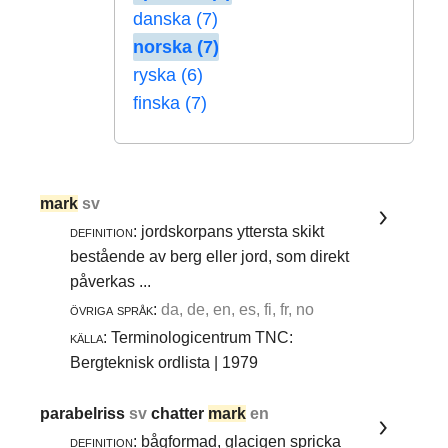
danska (7)
norska (7)
ryska (6)
finska (7)
mark
sv
definition:
jordskorpans yttersta skikt
bestående av berg eller jord, som direkt
påverkas ...
övriga språk:
da, de, en, es, fi, fr, no
källa:
Terminologicentrum TNC:
Bergteknisk ordlista | 1979
parabelriss
sv
chatter
mark
en
definition:
bågformad, glacigen spricka