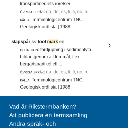
transportmediets rörelser
övriga språk:
da, de, es, fi, fr, no, ru
källa:
Terminologicentrum TNC:
Geologisk ordlista | 1988
släpspår
sv
tool
mark
en
definition:
fördjupning i sedimentyta
bildad genom att föremål, t.ex.
bergartspartikel ell ...
övriga språk:
da, de, es, fi, fr, no, ru
källa:
Terminologicentrum TNC:
Geologisk ordlista | 1988
Vad är Rikstermbanken?
Att publicera en termsamling
Andra språk- och