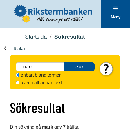
Meny
Startsida
Sökresultat
Tillbaka
Sök
enbart bland termer
även i all annan text
Sökresultat
Din sökning på
mark
gav
7
träffar.