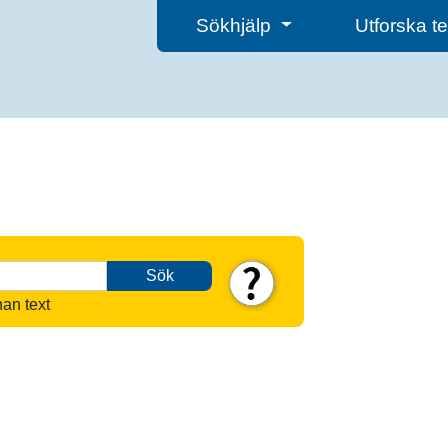
Sökhjälp
Utforska 
Sök
nan text