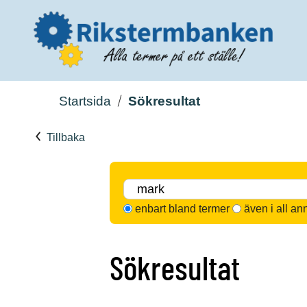
Startsida
Sökresultat
Tillbaka
enbart bland termer
även i all an
Sökresultat