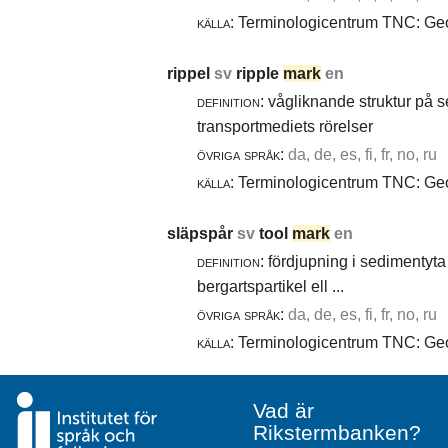
källa:
Terminologicentrum TNC: Geol
rippel
sv
ripple
mark
en
definition:
vågliknande struktur på 
transportmediets rörelser
övriga språk:
da, de, es, fi, fr, no, ru
källa:
Terminologicentrum TNC: Geol
släpspår
sv
tool
mark
en
definition:
fördjupning i sedimentyta 
bergartspartikel ell ...
övriga språk:
da, de, es, fi, fr, no, ru
källa:
Terminologicentrum TNC: Geol
Vad är
Rikstermbanken?