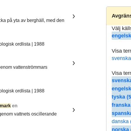
Avgräns
ka på yta av berghäll, med den
Välj käl
engelsk
ogisk ordlista | 1988
Visa te
svenska
 genom vattenströmmars
Visa te
svenska
engelsk
ogisk ordlista | 1988
tyska (5
franska
mark
en
spanska
 genom vattnets oscillerande
danska 
norska 