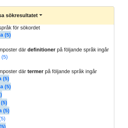
a sökresultatet
lspråk för sökordet
a (5)
rmposter där
definitioner
på följande språk ingår
 (5)
rmposter där
termer
på följande språk ingår
 (5)
a (5)
)
 (5)
 (5)
(5)
(5)