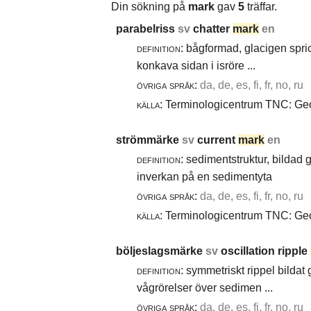
Din sökning på
mark
gav
5
träffar.
parabelriss
sv
chatter
mark
en
definition:
bågformad, glacigen spric
konkava sidan i isröre ...
övriga språk:
da, de, es, fi, fr, no, ru
källa:
Terminologicentrum TNC: Geol
strömmärke
sv
current
mark
en
definition:
sedimentstruktur, bildad
inverkan på en sedimentyta
övriga språk:
da, de, es, fi, fr, no, ru
källa:
Terminologicentrum TNC: Geol
böljeslagsmärke
sv
oscillation ripple
definition:
symmetriskt rippel bildat
vågrörelser över sedimen ...
övriga språk:
da, de, es, fi, fr, no, ru