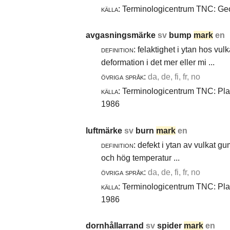
källa:
Terminologicentrum TNC: Geol
avgasningsmärke
sv
bump
mark
en
definition:
felaktighet i ytan hos vul
deformation i det mer eller mi ...
övriga språk:
da, de, fi, fr, no
källa:
Terminologicentrum TNC: Plast
1986
luftmärke
sv
burn
mark
en
definition:
defekt i ytan av vulkat gu
och hög temperatur ...
övriga språk:
da, de, fi, fr, no
källa:
Terminologicentrum TNC: Plast
1986
dornhållarrand
sv
spider
mark
en