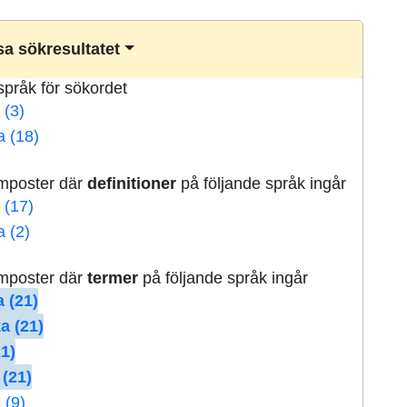
a sökresultatet
lspråk för sökordet
 (3)
a (18)
rmposter där
definitioner
på följande språk ingår
 (17)
a (2)
rmposter där
termer
på följande språk ingår
 (21)
a (21)
21)
 (21)
 (9)