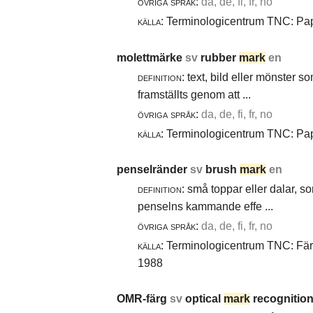
övriga språk:
da, de, fi, fr, no
källa:
Terminologicentrum TNC: Papp
molettmärke
sv
rubber
mark
en
definition:
text, bild eller mönster 
framställts genom att ...
övriga språk:
da, de, fi, fr, no
källa:
Terminologicentrum TNC: Papp
penselränder
sv
brush
mark
en
definition:
små toppar eller dalar, s
penselns kammande effe ...
övriga språk:
da, de, fi, fr, no
källa:
Terminologicentrum TNC: Färg-
1988
OMR-färg
sv
optical
mark
recognition