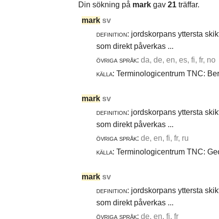
Din sökning på
mark
gav
21
träffar.
mark
sv
definition:
jordskorpans yttersta skik
som direkt påverkas ...
övriga språk:
da, de, en, es, fi, fr, no
källa:
Terminologicentrum TNC: Berg
mark
sv
definition:
jordskorpans yttersta skik
som direkt påverkas ...
övriga språk:
de, en, fi, fr, ru
källa:
Terminologicentrum TNC: Geot
mark
sv
definition:
jordskorpans yttersta skik
som direkt påverkas ...
övriga språk:
de, en, fi, fr