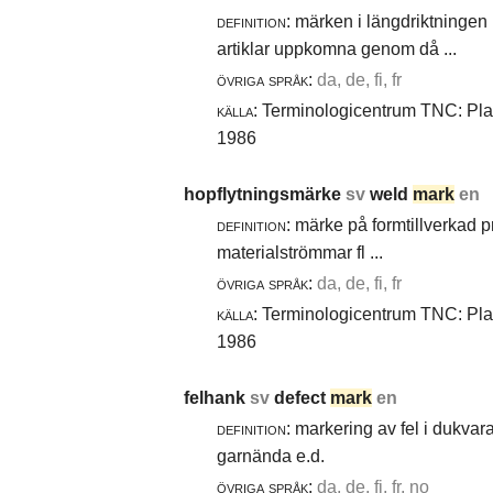
definition:
märken i längdriktningen 
artiklar uppkomna genom då ...
övriga språk:
da, de, fi, fr
källa:
Terminologicentrum TNC: Plast
1986
hopflytningsmärke
sv
weld
mark
en
definition:
märke på formtillverkad pro
materialströmmar fl ...
övriga språk:
da, de, fi, fr
källa:
Terminologicentrum TNC: Plast
1986
felhank
sv
defect
mark
en
definition:
markering av fel i dukvara
garnända e.d.
övriga språk:
da, de, fi, fr, no