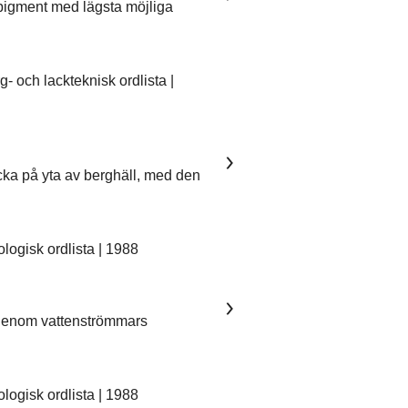
pigment med lägsta möjliga
 och lackteknisk ordlista |
ka på yta av berghäll, med den
ogisk ordlista | 1988
 genom vattenströmmars
ogisk ordlista | 1988