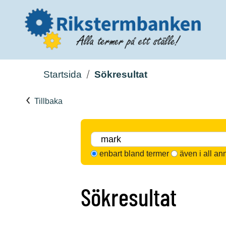
Startsida
Sökresultat
Tillbaka
enbart bland termer
även i all an
Sökresultat