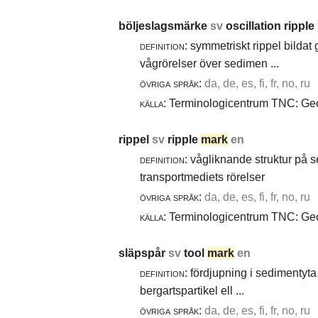
böljeslagsmärke
sv
oscillation ripple
definition:
symmetriskt rippel bildat
vågrörelser över sedimen ...
övriga språk:
da, de, es, fi, fr, no, ru
källa:
Terminologicentrum TNC: Geol
rippel
sv
ripple
mark
en
definition:
vågliknande struktur på 
transportmediets rörelser
övriga språk:
da, de, es, fi, fr, no, ru
källa:
Terminologicentrum TNC: Geol
släpspår
sv
tool
mark
en
definition:
fördjupning i sedimentyta 
bergartspartikel ell ...
övriga språk:
da, de, es, fi, fr, no, ru