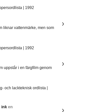
ersordlista | 1992
som liknar vattenmärke, men som
ersordlista | 1992
om uppstår i en färgfilm genom
 och lackteknisk ordlista |
 ink
en