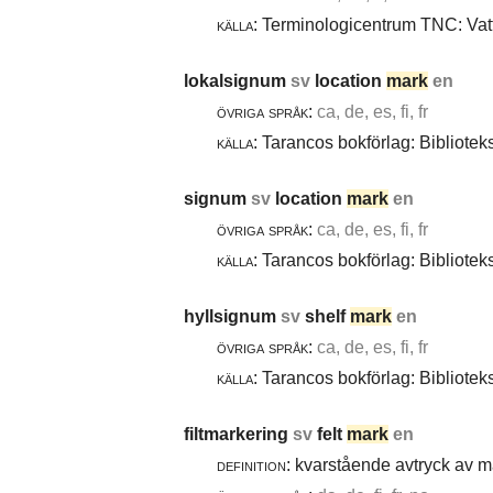
källa:
Terminologicentrum TNC: Vatt
lokalsignum
sv
location
mark
en
övriga språk:
ca, de, es, fi, fr
källa:
Tarancos bokförlag: Bibliotek
signum
sv
location
mark
en
övriga språk:
ca, de, es, fi, fr
källa:
Tarancos bokförlag: Bibliotek
hyllsignum
sv
shelf
mark
en
övriga språk:
ca, de, es, fi, fr
källa:
Tarancos bokförlag: Bibliotek
filtmarkering
sv
felt
mark
en
definition:
kvarstående avtryck av ma