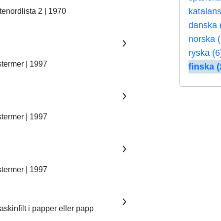
katalans
enordlista 2 | 1970
danska 
norska 
ryska (6
stermer | 1997
finska (
stermer | 1997
stermer | 1997
skinfilt i papper eller papp