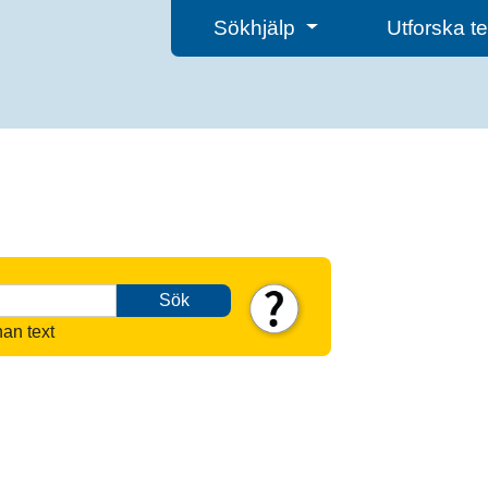
Sökhjälp
Utforska 
Sök
nan text