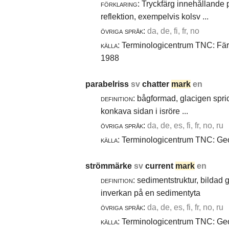
förklaring:
Tryckfärg innehållande 
reflektion, exempelvis kolsv ...
övriga språk:
da, de, fi, fr, no
källa:
Terminologicentrum TNC: Färg-
1988
parabelriss
sv
chatter
mark
en
definition:
bågformad, glacigen spric
konkava sidan i isröre ...
övriga språk:
da, de, es, fi, fr, no, ru
källa:
Terminologicentrum TNC: Geol
strömmärke
sv
current
mark
en
definition:
sedimentstruktur, bildad
inverkan på en sedimentyta
övriga språk:
da, de, es, fi, fr, no, ru
källa:
Terminologicentrum TNC: Geol