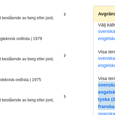
Avgräns
t bestående av berg eller jord,
Välj käl
svenska
engelsk
teknisk ordlista | 1979
Visa te
svenska
t bestående av berg eller jord,
engelsk
Visa te
eknisk ordlista | 1975
svenska
engelsk
tyska (
t bestående av berg eller jord,
franska
spanska