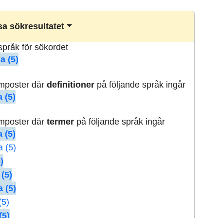
a sökresultatet
lspråk för sökordet
a (5)
rmposter där
definitioner
på följande språk ingår
 (5)
rmposter där
termer
på följande språk ingår
 (5)
a (5)
)
 (5)
 (5)
(5)
(5)