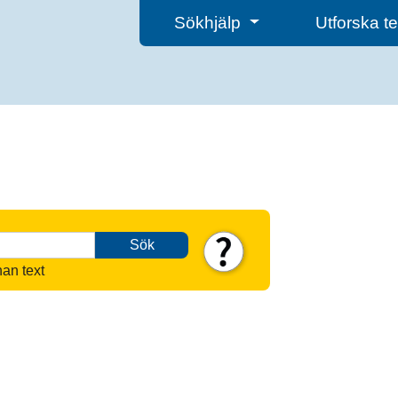
Sökhjälp
Utforska 
Sök
nan text