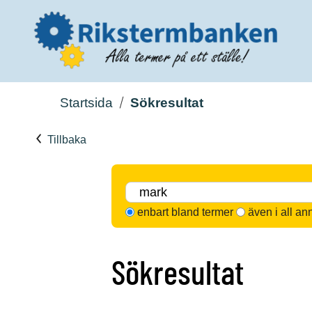
Startsida
Sökresultat
Tillbaka
enbart bland termer
även i all an
Sökresultat