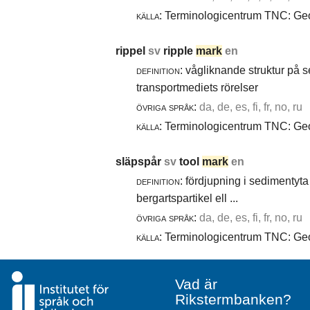
källa:
Terminologicentrum TNC: Geol
rippel
sv
ripple
mark
en
definition:
vågliknande struktur på 
transportmediets rörelser
övriga språk:
da, de, es, fi, fr, no, ru
källa:
Terminologicentrum TNC: Geol
släpspår
sv
tool
mark
en
definition:
fördjupning i sedimentyta 
bergartspartikel ell ...
övriga språk:
da, de, es, fi, fr, no, ru
källa:
Terminologicentrum TNC: Geol
Vad är
Rikstermbanken?