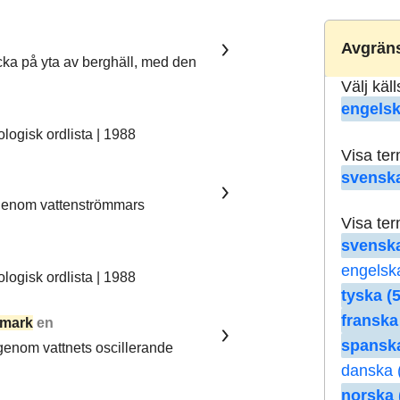
Avgräns
ka på yta av berghäll, med den
Välj käl
engelsk
ogisk ordlista | 1988
Visa te
svenska
 genom vattenströmmars
Visa te
svenska
engelsk
ogisk ordlista | 1988
tyska (5
franska
mark
en
spanska
 genom vattnets oscillerande
danska 
norska 