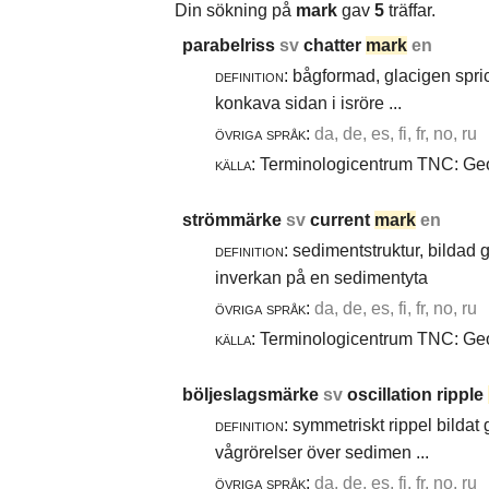
Din sökning på
mark
gav
5
träffar.
parabelriss
sv
chatter
mark
en
definition:
bågformad, glacigen spric
konkava sidan i isröre ...
övriga språk:
da, de, es, fi, fr, no, ru
källa:
Terminologicentrum TNC: Geol
strömmärke
sv
current
mark
en
definition:
sedimentstruktur, bildad
inverkan på en sedimentyta
övriga språk:
da, de, es, fi, fr, no, ru
källa:
Terminologicentrum TNC: Geol
böljeslagsmärke
sv
oscillation ripple
definition:
symmetriskt rippel bildat
vågrörelser över sedimen ...
övriga språk:
da, de, es, fi, fr, no, ru