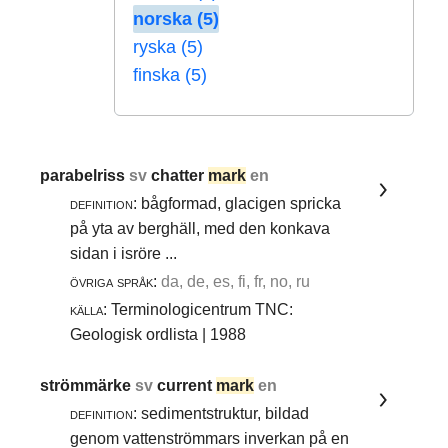
norska (5)
ryska (5)
finska (5)
parabelriss
sv
chatter
mark
en
definition:
bågformad, glacigen spricka
på yta av berghäll, med den konkava
sidan i isröre ...
övriga språk:
da, de, es, fi, fr, no, ru
källa:
Terminologicentrum TNC:
Geologisk ordlista | 1988
strömmärke
sv
current
mark
en
definition:
sedimentstruktur, bildad
genom vattenströmmars inverkan på en