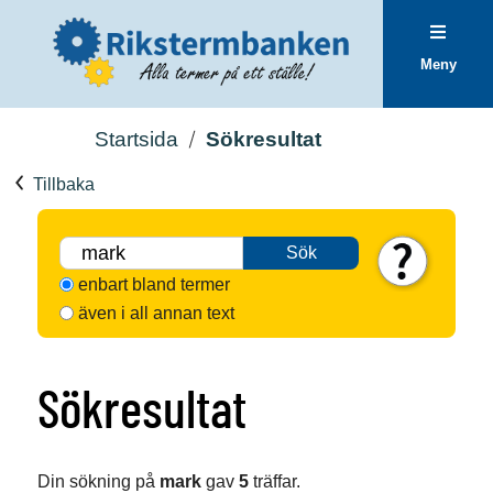
Meny
Startsida
Sökresultat
Tillbaka
Sök
enbart bland termer
även i all annan text
Sökresultat
Din sökning på
mark
gav
5
träffar.