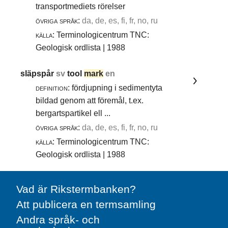
transportmediets rörelser
övriga språk:
da, de, es, fi, fr, no, ru
källa:
Terminologicentrum TNC:
Geologisk ordlista | 1988
släpspår
sv
tool
mark
en
definition:
fördjupning i sedimentyta
bildad genom att föremål, t.ex.
bergartspartikel ell ...
övriga språk:
da, de, es, fi, fr, no, ru
källa:
Terminologicentrum TNC:
Geologisk ordlista | 1988
Vad är Rikstermbanken?
Att publicera en termsamling
Andra språk- och