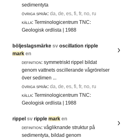
sedimentyta
övriga språk:
da, de, es, fi, fr, no, ru
källa:
Terminologicentrum TNC:
Geologisk ordlista | 1988
böljeslagsmärke
sv
oscillation ripple
mark
en
definition:
symmetriskt rippel bildat
genom vattnets oscillerande vågrörelser
över sedimen ...
övriga språk:
da, de, es, fi, fr, no, ru
källa:
Terminologicentrum TNC:
Geologisk ordlista | 1988
rippel
sv
ripple
mark
en
definition:
vågliknande struktur på
sedimentyta, bildad genom