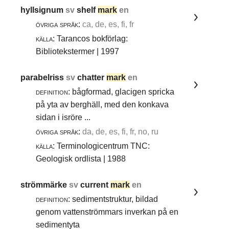
hyllsignum
sv
shelf
mark
en
övriga språk:
ca, de, es, fi, fr
källa:
Tarancos bokförlag:
Bibliotekstermer | 1997
parabelriss
sv
chatter
mark
en
definition:
bågformad, glacigen spricka
på yta av berghäll, med den konkava
sidan i isröre ...
övriga språk:
da, de, es, fi, fr, no, ru
källa:
Terminologicentrum TNC:
Geologisk ordlista | 1988
strömmärke
sv
current
mark
en
definition:
sedimentstruktur, bildad
genom vattenströmmars inverkan på en
sedimentyta