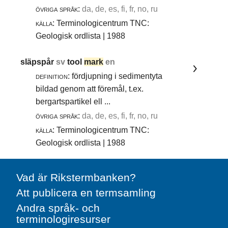
övriga språk:
da, de, es, fi, fr, no, ru
källa:
Terminologicentrum TNC:
Geologisk ordlista | 1988
släpspår
sv
tool
mark
en
definition:
fördjupning i sedimentyta
bildad genom att föremål, t.ex.
bergartspartikel ell ...
övriga språk:
da, de, es, fi, fr, no, ru
källa:
Terminologicentrum TNC:
Geologisk ordlista | 1988
Vad är Rikstermbanken?
Att publicera en termsamling
Andra språk- och
terminologiresurser