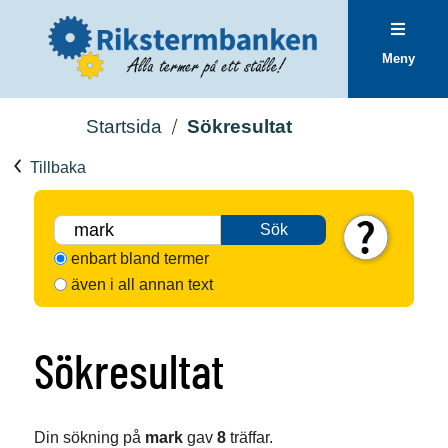
Meny
Startsida
Sökresultat
Tillbaka
Sök
enbart bland termer
även i all annan text
Sökresultat
Din sökning på
mark
gav
8
träffar.