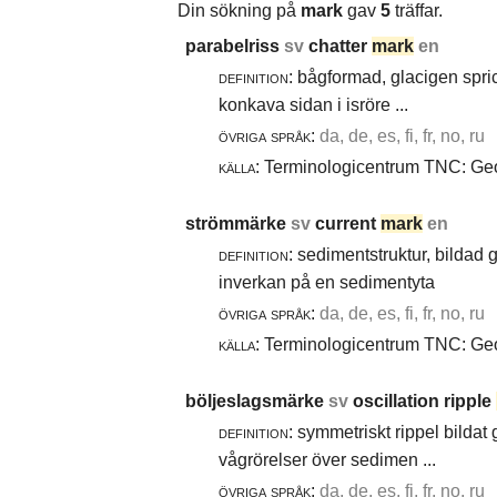
Din sökning på
mark
gav
5
träffar.
parabelriss
sv
chatter
mark
en
definition:
bågformad, glacigen spric
konkava sidan i isröre ...
övriga språk:
da, de, es, fi, fr, no, ru
källa:
Terminologicentrum TNC: Geol
strömmärke
sv
current
mark
en
definition:
sedimentstruktur, bildad
inverkan på en sedimentyta
övriga språk:
da, de, es, fi, fr, no, ru
källa:
Terminologicentrum TNC: Geol
böljeslagsmärke
sv
oscillation ripple
definition:
symmetriskt rippel bildat
vågrörelser över sedimen ...
övriga språk:
da, de, es, fi, fr, no, ru