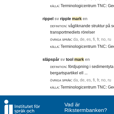
källa:
Terminologicentrum TNC: Geol
rippel
sv
ripple
mark
en
definition:
vågliknande struktur på 
transportmediets rörelser
övriga språk:
da, de, es, fi, fr, no, ru
källa:
Terminologicentrum TNC: Geol
släpspår
sv
tool
mark
en
definition:
fördjupning i sedimentyta 
bergartspartikel ell ...
övriga språk:
da, de, es, fi, fr, no, ru
källa:
Terminologicentrum TNC: Geol
Vad är
Rikstermbanken?