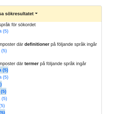
a sökresultatet
lspråk för sökordet
a (5)
rmposter där
definitioner
på följande språk ingår
 (5)
rmposter där
termer
på följande språk ingår
 (5)
a (5)
)
 (5)
 (5)
(5)
(5)