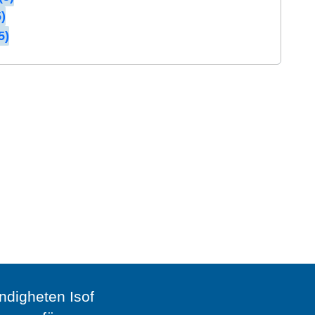
)
5)
digheten Isof