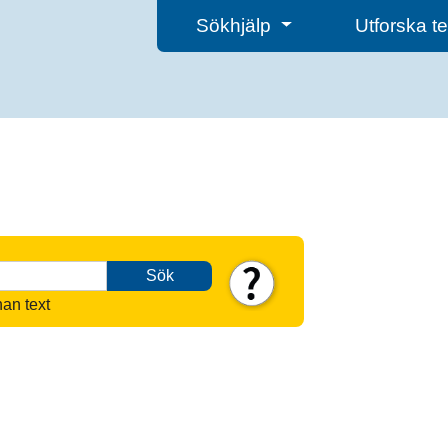
Sökhjälp
Utforska 
Sök
nan text