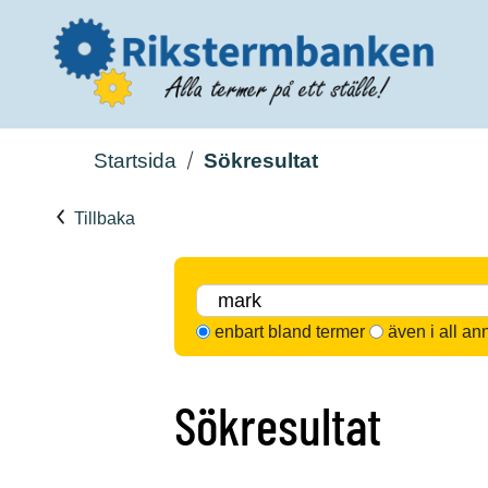
Startsida
Sökresultat
Tillbaka
enbart bland termer
även i all an
Sökresultat