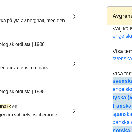
Avgräns
ka på yta av berghäll, med den
Välj käl
engelsk
ogisk ordlista | 1988
Visa te
svenska
 genom vattenströmmars
Visa te
svenska
engelsk
ogisk ordlista | 1988
tyska (5
franska
mark
en
spanska
 genom vattnets oscillerande
danska 
norska 